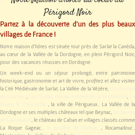
Périgord Noir
Partez à la découverte d’un des plus beaux
villages de France !
Notre maison d'hôtes est située tout près de Sarlat la Canéda,
au cœur de la Vallée de la Dordogne, en plein Périgord Noir,
pour des vacances réussies en Dordogne.
Un week-end ou un séjour prolongé, entre patrimoine
historique, gastronomie et art de vivre, profitez et allez visiter
la Cité Médiévale de Sarlat, La Vallée de la Vézère,
Les Grotte
de Lascaux
,
Les Eyzies musée national de la préhistoire
,
La
Roque St Christophe
, la ville de Périgueux... La Vallée de l
Dordogne et ses multiples châteaux tel que Beynac,
le chateau
de Castelnaud
, le château de Caban et villages classés comme
La Roque Gageac...
le gouffre de Padirac
, Rocamadour...