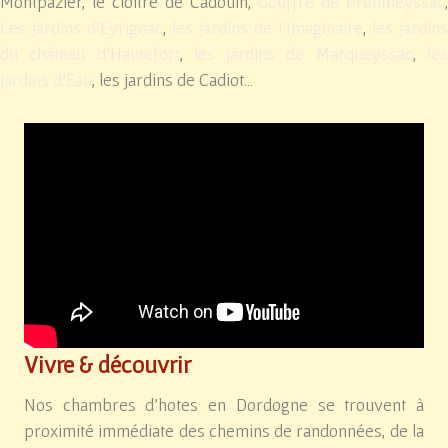
Montpazier, le cloître de Cadouin,
Gouffre de Proumeyssac
,
Les jardins d'Eyrignac
,
les jardins de l'Imaginaire
,
les jardins
du château d'Hautefort
,
les jardins de Marqueyssac
,
le
jardins d'Eau
, les jardins de Cadiot...
Vivre & découvrir
Nos chambres d'hotes en Dordogne se trouvent à
proximité immédiate des chemins de randonnées, de la